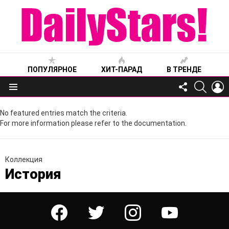
ПОПУЛЯРНОЕ
ХИТ-ПАРАД
В ТРЕНДЕ
FOLLOW
SEARC
L
US
Меню
No featured entries match the criteria.
For more information please refer to the documentation.
Коллекция
История
facebook
twitter
instagram
youtube