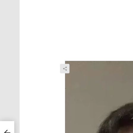
ый
вил