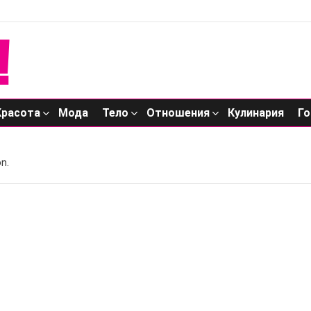
Красота
Мода
Тело
Отношения
Кулинария
Го
n.