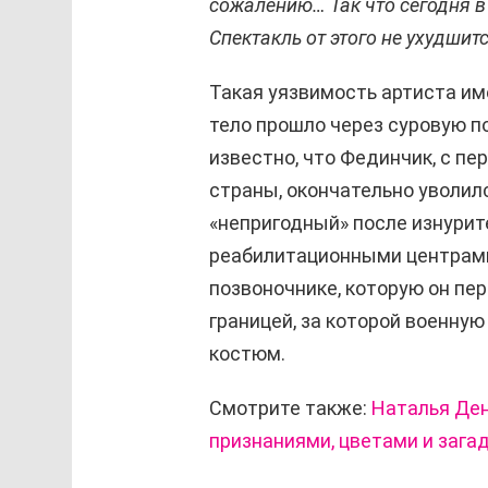
сожалению… Так что сегодня в
Спектакль от этого не ухудшит
Такая уязвимость артиста име
тело прошло через суровую п
известно, что Фединчик, с п
страны, окончательно уволилс
«непригодный» после изнури
реабилитационными центрами
позвоночнике, которую он пер
границей, за которой военну
костюм.
Смотрите также:
Наталья Ден
признаниями, цветами и зага