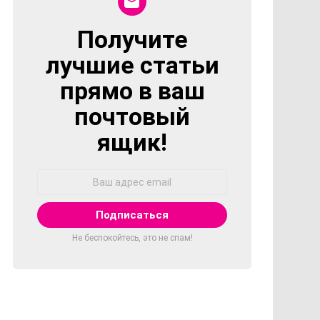
Получите
NEWSLETTER
лучшие статьи
прямо в ваш
почтовый
ящик!
Адрес
Email:
Не беспокойтесь, это не спам!