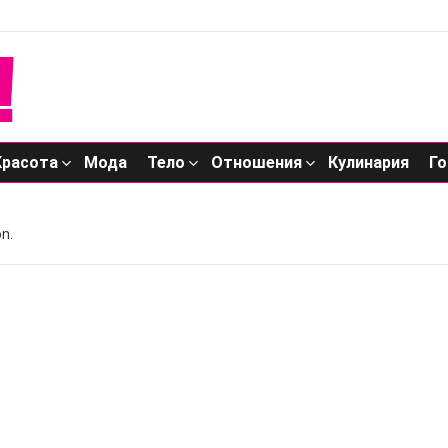
Красота
Мода
Тело
Отношения
Кулинария
Го
n.