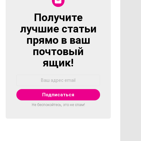
Получите
NEWSLETTER
лучшие статьи
прямо в ваш
почтовый
ящик!
Адрес
Email:
Не беспокойтесь, это не спам!