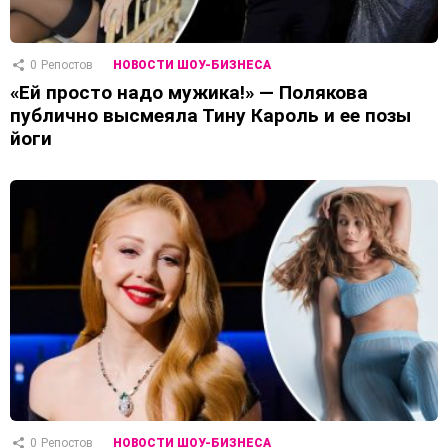
0
Репостов
НОВОСТИ ШОУ-БИЗНЕСА
«Ей просто надо мужика!» — Полякова
публично высмеяла Тину Кароль и ее позы
йоги
0
Репостов
НОВОСТИ ШОУ-БИЗНЕСА