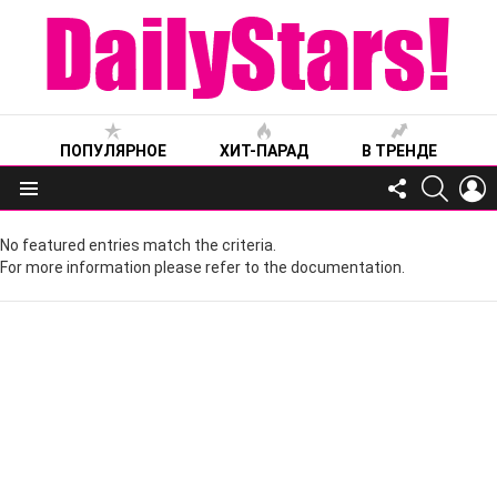
ПОПУЛЯРНОЕ
ХИТ-ПАРАД
В ТРЕНДЕ
FOLLOW
SEARC
L
US
Меню
No featured entries match the criteria.
For more information please refer to the documentation.