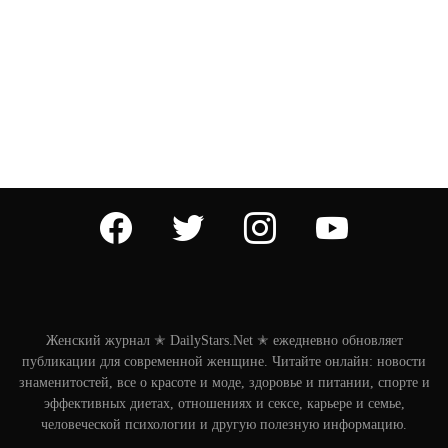
facebook
twitter
instagram
youtube
Женский журнал ✭ DailyStars.Net ✭ ежедневно обновляет
публикации для современной женщине. Читайте онлайн: новости
знаменитостей, все о красоте и моде, здоровье и питании, спорте и
эффективных диетах, отношениях и сексе, карьере и семье,
человеческой психологии и другую полезную информацию.