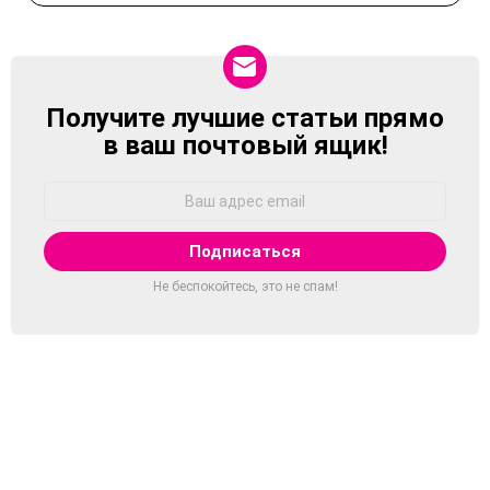
Получите лучшие статьи прямо
NEWSLETTER
в ваш почтовый ящик!
Адрес
Email:
Не беспокойтесь, это не спам!