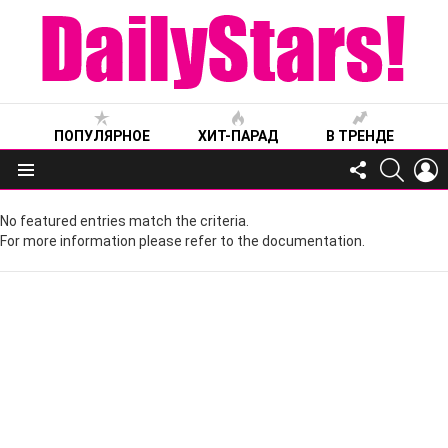
ПОПУЛЯРНОЕ
ХИТ-ПАРАД
В ТРЕНДЕ
FOLLOW
SEARC
L
US
Меню
No featured entries match the criteria.
For more information please refer to the documentation.