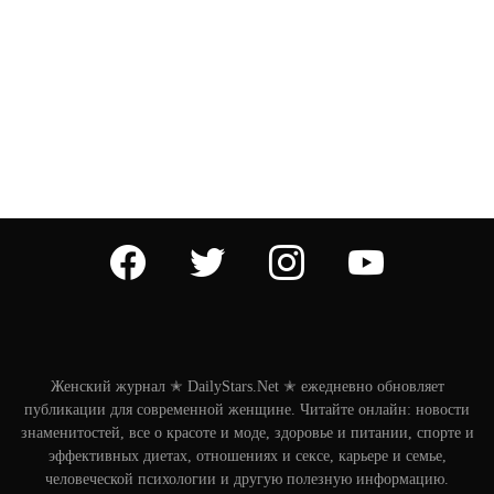
facebook
twitter
instagram
youtube
Женский журнал ✭ DailyStars.Net ✭ ежедневно обновляет
публикации для современной женщине. Читайте онлайн: новости
знаменитостей, все о красоте и моде, здоровье и питании, спорте и
эффективных диетах, отношениях и сексе, карьере и семье,
человеческой психологии и другую полезную информацию.