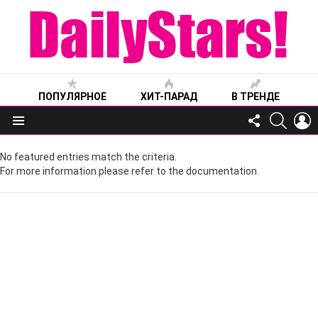
ПОПУЛЯРНОЕ
ХИТ-ПАРАД
В ТРЕНДЕ
FOLLOW
SEARC
L
US
Меню
No featured entries match the criteria.
For more information please refer to the documentation.