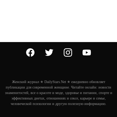
facebook
twitter
instagram
youtube
Женский журнал ✭ DailyStars.Net ✭ ежедневно обновляет
публикации для современной женщине. Читайте онлайн: новости
знаменитостей, все о красоте и моде, здоровье и питании, спорте и
эффективных диетах, отношениях и сексе, карьере и семье,
человеческой психологии и другую полезную информацию.