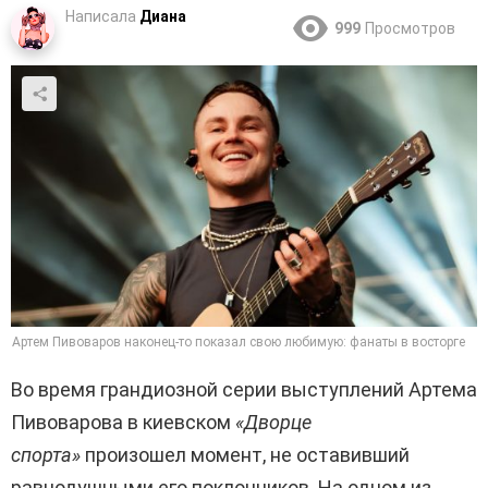
Написала
Диана
999
Просмотров
Артем Пивоваров наконец-то показал свою любимую: фанаты в восторге
Во время грандиозной серии выступлений Артема
Пивоварова в киевском
«Дворце
спорта»
произошел момент, не оставивший
равнодушными его поклонников. На одном из