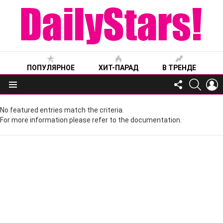
ПОПУЛЯРНОЕ
ХИТ-ПАРАД
В ТРЕНДЕ
FOLLOW
SEARC
L
US
Меню
No featured entries match the criteria.
For more information please refer to the documentation.