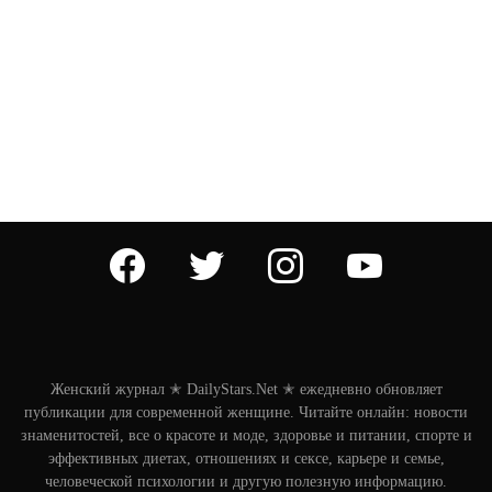
facebook
twitter
instagram
youtube
Женский журнал ✭ DailyStars.Net ✭ ежедневно обновляет
публикации для современной женщине. Читайте онлайн: новости
знаменитостей, все о красоте и моде, здоровье и питании, спорте и
эффективных диетах, отношениях и сексе, карьере и семье,
человеческой психологии и другую полезную информацию.