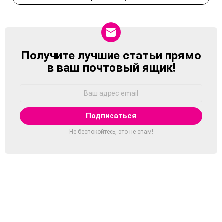
Получите лучшие статьи прямо
NEWSLETTER
в ваш почтовый ящик!
Адрес
Email:
Не беспокойтесь, это не спам!