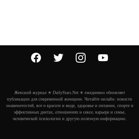
facebook
twitter
instagram
youtube
Женский журнал ✭ DailyStars.Net ✭ ежедневно обновляет
публикации для современной женщине. Читайте онлайн: новости
знаменитостей, все о красоте и моде, здоровье и питании, спорте и
эффективных диетах, отношениях и сексе, карьере и семье,
человеческой психологии и другую полезную информацию.