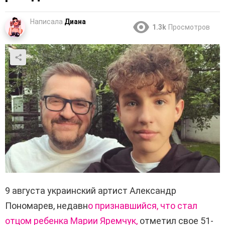
Написала
Диана
1.3k
Просмотров
9 августа украинский артист Александр
Пономарев, недавн
о признавшийся, что стал
отцом ребенка Марии Яремчук,
отметил свое 51-