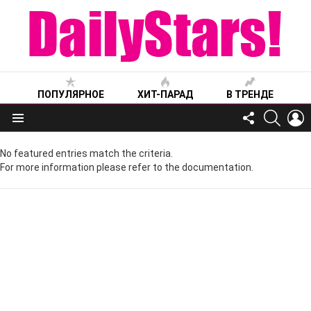
ПОПУЛЯРНОЕ
ХИТ-ПАРАД
В ТРЕНДЕ
FOLLOW
SEARC
L
US
Меню
No featured entries match the criteria.
For more information please refer to the documentation.